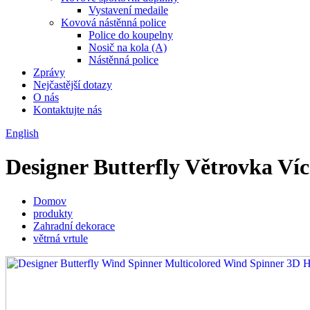
Vystavení medaile
Kovová nástěnná police
Police do koupelny
Nosič na kola (A)
Nástěnná police
Zprávy
Nejčastější dotazy
O nás
Kontaktujte nás
English
Designer Butterfly Větrovka V
Domov
produkty
Zahradní dekorace
větrná vrtule