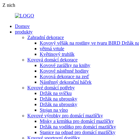
Z nich
Domov
produkty
Zahradní dekorace
Kovový věšák na rostliny ve tvaru BIRD Držák na
větrná vrtule
Květinový truhlík
Kovová domácí dekorace
Kovové zarážky na knihy
Kovové nástěnné hodiny
Kovová dekorace na zeď
Nástěnný dekorační háček
Kovové domácí potřeby
Držák na svíčku
Držák na ubrousky
Držák na ubrousky
Stojan na víno
Kovové výrobky pro domácí mazlíčky
Misky a krmítka pro domácí mazlíčky
Držák na vodítko pro domácí mazlíčky
Stanice na odpad pro domácí mazlíčky
Kovové sportovní doplňky