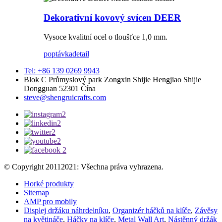
Dekorativní kovový svícen DEER
Vysoce kvalitní ocel o tloušťce 1,0 mm.
poptávka
detail
Tel: +86 139 0269 9943
Blok C Průmyslový park Zongxin Shijie Hengjiao Shijie
Dongguan 52301 Čína
steve@shengruicrafts.com
© Copyright 20112021: Všechna práva vyhrazena.
Horké produkty
Sitemap
AMP pro mobily
Displej držáku náhrdelníku
,
Organizér háčků na klíče
,
Závěsy
na květináče
,
Háčky na klíče
,
Metal Wall Art
,
Nástěnný držák