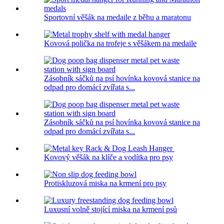
Sportovní věšák na medaile z běhu a maratonu
Kovová polička na trofeje s věšákem na medaile
Zásobník sáčků na psí hovínka kovová stanice na
odpad pro domácí zvířata s...
Zásobník sáčků na psí hovínka kovová stanice na
odpad pro domácí zvířata s...
Kovový věšák na klíče a vodítka pro psy
Protiskluzová miska na krmení pro psy
Luxusní volně stojící miska na krmení psů