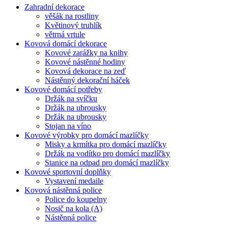
Zahradní dekorace
věšák na rostliny
Květinový truhlík
větrná vrtule
Kovová domácí dekorace
Kovové zarážky na knihy
Kovové nástěnné hodiny
Kovová dekorace na zeď
Nástěnný dekorační háček
Kovové domácí potřeby
Držák na svíčku
Držák na ubrousky
Držák na ubrousky
Stojan na víno
Kovové výrobky pro domácí mazlíčky
Misky a krmítka pro domácí mazlíčky
Držák na vodítko pro domácí mazlíčky
Stanice na odpad pro domácí mazlíčky
Kovové sportovní doplňky
Vystavení medaile
Kovová nástěnná police
Police do koupelny
Nosič na kola (A)
Nástěnná police