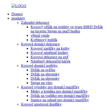
Domov
produkty
Zahradní dekorace
Kovový věšák na rostliny ve tvaru BIRD Držák
na lucernu Stojan na ptačí budku
větrná vrtule
Květinový truhlík
Kovová domácí dekorace
Kovové zarážky na knihy
Kovové nástěnné hodiny
Kovová dekorace na zeď
Nástěnný dekorační háček
Kovové domácí potřeby
Držák na svíčku
Držák na ubrousky
Držák na ubrousky
Stojan na víno
Kovové výrobky pro domácí mazlíčky
Misky a krmítka pro domácí mazlíčky
Držák na vodítko pro domácí mazlíčky
Stanice na odpad pro domácí mazlíčky
Kovové sportovní doplňky