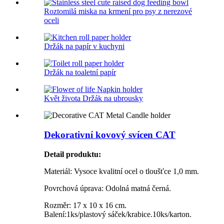
Roztomilá miska na krmení pro psy z nerezové
oceli
Držák na papír v kuchyni
Držák na toaletní papír
Květ života Držák na ubrousky
Dekorativní kovový svícen CAT
Detail produktu
:
Materiál: Vysoce kvalitní ocel o tloušťce 1,0 mm.
Povrchová úprava: Odolná matná černá.
Rozměr: 17 x 10 x 16 cm.
Balení:1ks/plastový sáček/krabice.10ks/karton.