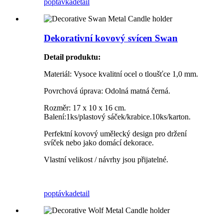
poptávka
detail
Dekorativní kovový svícen Swan
Detail produktu
:
Materiál: Vysoce kvalitní ocel o tloušťce 1,0 mm.
Povrchová úprava: Odolná matná černá.
Rozměr: 17 x 10 x 16 cm.
Balení:1ks/plastový sáček/krabice.10ks/karton.
Perfektní kovový umělecký design pro držení
svíček nebo jako domácí dekorace.
Vlastní velikost / návrhy jsou přijatelné.
poptávka
detail