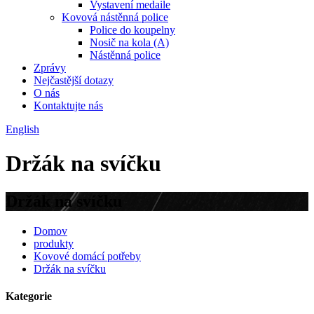
Vystavení medaile
Kovová nástěnná police
Police do koupelny
Nosič na kola (A)
Nástěnná police
Zprávy
Nejčastější dotazy
O nás
Kontaktujte nás
English
Držák na svíčku
Držák na svíčku
Domov
produkty
Kovové domácí potřeby
Držák na svíčku
Kategorie