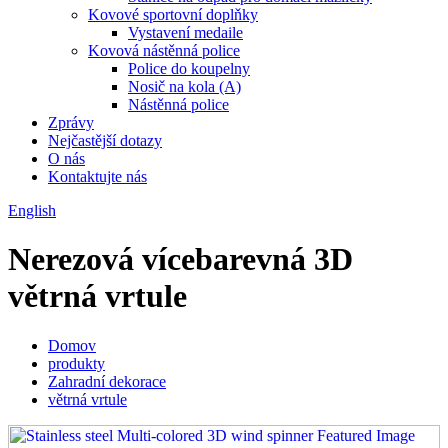
Kovové sportovní doplňky
Vystavení medaile
Kovová nástěnná police
Police do koupelny
Nosič na kola (A)
Nástěnná police
Zprávy
Nejčastější dotazy
O nás
Kontaktujte nás
English
Nerezová vícebarevná 3D
větrná vrtule
Domov
produkty
Zahradní dekorace
větrná vrtule