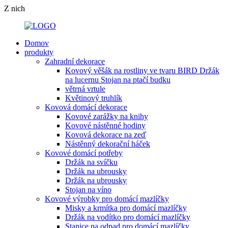
Z nich
Domov
produkty
Zahradní dekorace
Kovový věšák na rostliny ve tvaru BIRD Držák
na lucernu Stojan na ptačí budku
větrná vrtule
Květinový truhlík
Kovová domácí dekorace
Kovové zarážky na knihy
Kovové nástěnné hodiny
Kovová dekorace na zeď
Nástěnný dekorační háček
Kovové domácí potřeby
Držák na svíčku
Držák na ubrousky
Držák na ubrousky
Stojan na víno
Kovové výrobky pro domácí mazlíčky
Misky a krmítka pro domácí mazlíčky
Držák na vodítko pro domácí mazlíčky
Stanice na odpad pro domácí mazlíčky