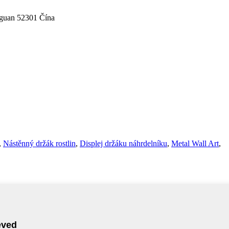
gguan 52301 Čína
,
Nástěnný držák rostlin
,
Displej držáku náhrdelníku
,
Metal Wall Art
,