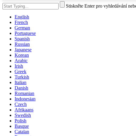
Stiskněte Enter pro vyhledávání ne
English
French
German
Portuguese
Spanish
Russian
Japanese
Korean
Arabic
Irish
Greek
Turkish
Italian
Danish
Romanian
Indonesian
Czech
Afrikaans
Swedish
Polish
Basque
Catalan