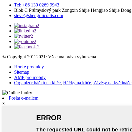
Tel: +86 139 0269 9943
Blok C Průmyslový park Zongxin Shijie Hengjiao Shijie Don
steve@shengruicrafts.com
© Copyright 20112021: Všechna práva vyhrazena.
Horké produkty
Sitemap
AMP pro mobily
Organizér háčků na klíče
,
Háčky na klíče
,
Závěsy na květináče
Poslat e-mailem
x