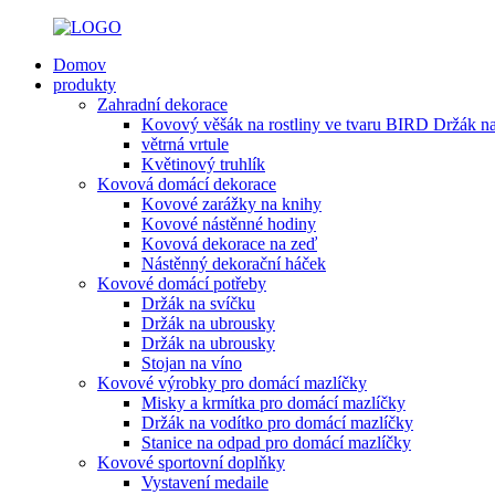
Domov
produkty
Zahradní dekorace
Kovový věšák na rostliny ve tvaru BIRD Držák na
větrná vrtule
Květinový truhlík
Kovová domácí dekorace
Kovové zarážky na knihy
Kovové nástěnné hodiny
Kovová dekorace na zeď
Nástěnný dekorační háček
Kovové domácí potřeby
Držák na svíčku
Držák na ubrousky
Držák na ubrousky
Stojan na víno
Kovové výrobky pro domácí mazlíčky
Misky a krmítka pro domácí mazlíčky
Držák na vodítko pro domácí mazlíčky
Stanice na odpad pro domácí mazlíčky
Kovové sportovní doplňky
Vystavení medaile