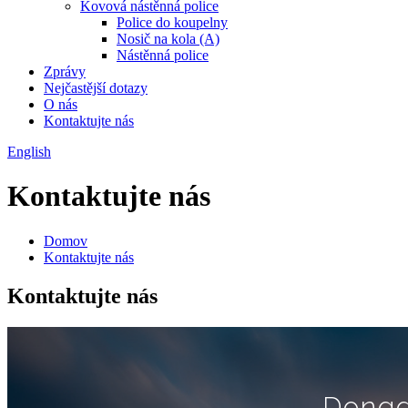
Kovová nástěnná police
Police do koupelny
Nosič na kola (A)
Nástěnná police
Zprávy
Nejčastější dotazy
O nás
Kontaktujte nás
English
Kontaktujte nás
Domov
Kontaktujte nás
Kontaktujte nás
Dongg