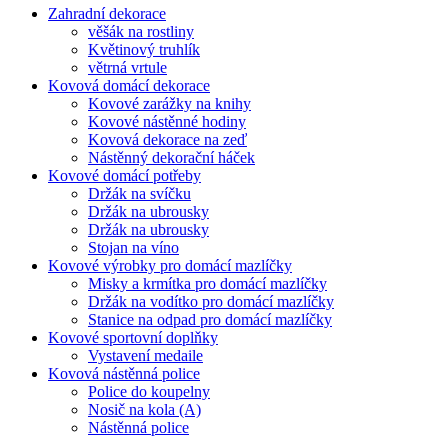
Zahradní dekorace
věšák na rostliny
Květinový truhlík
větrná vrtule
Kovová domácí dekorace
Kovové zarážky na knihy
Kovové nástěnné hodiny
Kovová dekorace na zeď
Nástěnný dekorační háček
Kovové domácí potřeby
Držák na svíčku
Držák na ubrousky
Držák na ubrousky
Stojan na víno
Kovové výrobky pro domácí mazlíčky
Misky a krmítka pro domácí mazlíčky
Držák na vodítko pro domácí mazlíčky
Stanice na odpad pro domácí mazlíčky
Kovové sportovní doplňky
Vystavení medaile
Kovová nástěnná police
Police do koupelny
Nosič na kola (A)
Nástěnná police