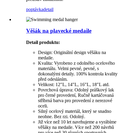
poptávka
detail
Věšák na plavecké medaile
Detail produktu
:
Design: Originální design věšáku na
medaile.
Kvalita: Vyrobeno z odolného ocelového
materiálu. Velmi pevné, pevné, s
dokonalými detaily. 100% kontrola kvality
před odesláním.
Velikost: 12"L, 14"L, 16"L, 18"L atd.
Povrchová úprava: Odolný práškový lak
pro černé provedení, Ručně kartáčovaná
stříbrná barva pro provedení z nerezové
oceli.
Silný ocelový materiál, který se snadno
neohne. Bez rzi. Odolný.
Již více než 10 let navrhujeme a vyrábíme
věšáky na medaile. Více než 200 návrhů
pro více než 30 různých sportovních