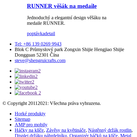
RUNNER věšák na medaile
Jednoduchý a elegantní design věšáku na
medaile RUNNER.
poptávka
detail
Tel: +86 139 0269 9943
Blok C Průmyslový park Zongxin Shijie Hengjiao Shijie
Dongguan 52301 Čína
steve@shengruicrafts.com
© Copyright 20112021: Všechna práva vyhrazena.
Horké produkty
Sitemap
AMP pro mobily
Háčky na klíče
,
Závěsy na květináče
,
Nástěnný držák rostlin
,
Displej držáku náhrdelníku
,
Organizér háčků na klíče
,
Metal