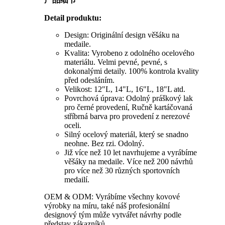
Detail produktu
:
Design: Originální design věšáku na
medaile.
Kvalita: Vyrobeno z odolného ocelového
materiálu. Velmi pevné, pevné, s
dokonalými detaily. 100% kontrola kvality
před odesláním.
Velikost: 12"L, 14"L, 16"L, 18"L atd.
Povrchová úprava: Odolný práškový lak
pro černé provedení, Ručně kartáčovaná
stříbrná barva pro provedení z nerezové
oceli.
Silný ocelový materiál, který se snadno
neohne. Bez rzi. Odolný.
Již více než 10 let navrhujeme a vyrábíme
věšáky na medaile. Více než 200 návrhů
pro více než 30 různých sportovních
medailí.
OEM & ODM: Vyrábíme všechny kovové
výrobky na míru, také náš profesionální
designový tým může vytvářet návrhy podle
představ zákazníků.