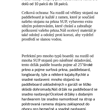
dolů od 10 palců do 18 palců.
Celková ochrana: Na rozdíl od většiny stojanů na
paddleboard je každé z ramen, které je součástí
našeho stojanu na prkna SUP, vybaveno extra
silným polstrováním, které chrání a zabraňuje
poškození vašeho prkna.Náš ocelový materiál je
také odolný a odolný proti korozi, aby vydržel
prostředí se slanou vodou.
Perfektní pro mnoho typů boardů: na rozdíl od
mnoha SUP stojanů pro nástěnné skladování,
tento držák paddle boardu pojme až 25
''
široké
prkno a pojme surfová prkna, paddleboard,
longboardy, lyže a některé kajaky.Rychlé a
snadné nastavení: mnoho stojanů na
paddleboard uskladněných v garáži se těžko
skládá dohromady.Náš držák na paddleboard se
snadno nastavuje!Ocelové držáky s dodaným
hardwarem lze snadno namontovat na strop a
polstrovaná ramena stojanu zaklapnout do
otvoru pro bezpečné a snadné nastavení.