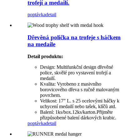
trofejí a medailí.
poptávka
detail
Dřevěná polička na trofeje s háčkem
na medaile
Detail produktu
:
Design: Multifunkční design dřevěné
police, skvělé pro vystavení trofejí a
medailí.
Kvalita: Vyrobeno z masivního
borovicového dřeva s ručně malovaným
povrchem.
Velikost: 17” L. s 25 ocelovými háčky k
uchycení medailí nebo tašek, klíčů atd.
Balení: 1ks/box.12ks/karton.Přijměte
přizpůsobené balení dárkových krabic.
poptávka
detail