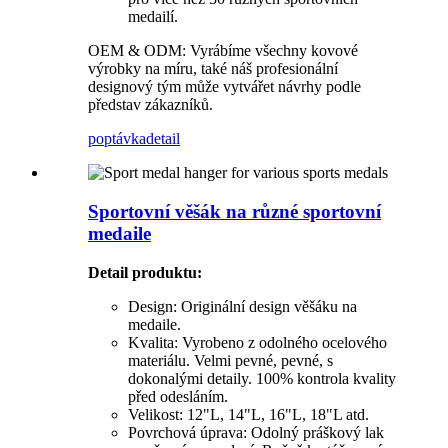
medailí.
OEM & ODM: Vyrábíme všechny kovové
výrobky na míru, také náš profesionální
designový tým může vytvářet návrhy podle
představ zákazníků.
poptávka
detail
Sportovní věšák na různé sportovní
medaile
Detail produktu
:
Design: Originální design věšáku na
medaile.
Kvalita: Vyrobeno z odolného ocelového
materiálu. Velmi pevné, pevné, s
dokonalými detaily. 100% kontrola kvality
před odesláním.
Velikost: 12"L, 14"L, 16"L, 18"L atd.
Povrchová úprava: Odolný práškový lak