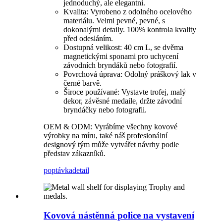
jednoduchý, ale elegantní.
Kvalita: Vyrobeno z odolného ocelového
materiálu. Velmi pevné, pevné, s
dokonalými detaily. 100% kontrola kvality
před odesláním.
Dostupná velikost: 40 cm L, se dvěma
magnetickými sponami pro uchycení
závodních bryndáků nebo fotografií.
Povrchová úprava: Odolný práškový lak v
černé barvě.
Široce používané: Vystavte trofej, malý
dekor, závěsné medaile, držte závodní
bryndáčky nebo fotografii.
OEM & ODM: Vyrábíme všechny kovové
výrobky na míru, také náš profesionální
designový tým může vytvářet návrhy podle
představ zákazníků.
poptávka
detail
Kovová nástěnná police na vystavení