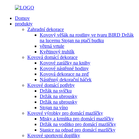
Domov
produkty
Zahradní dekorace
Kovový věšák na rostliny ve tvaru BIRD Držák
na lucernu Stojan na ptačí budku
větrná vrtule
Květinový truhlík
Kovová domácí dekorace
Kovové zarážky na knihy
Kovové nástěnné hodiny
Kovová dekorace na zeď
Nástěnný dekorační háček
Kovové domácí potřeby
Držák na svíčku
Držák na ubrousky
Držák na ubrousky
Stojan na víno
Kovové výrobky pro domácí mazlíčky
Misky a krmítka pro domácí mazlíčky
Držák na vodítko pro domácí mazlíčky
Stanice na odpad pro domácí mazlíčky
Kovové sportovní doplňky