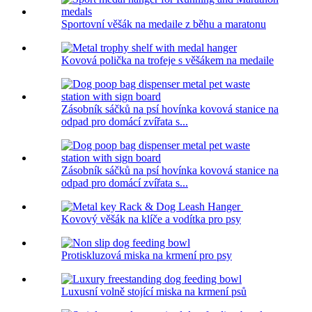
Sportovní věšák na medaile z běhu a maratonu
Kovová polička na trofeje s věšákem na medaile
Zásobník sáčků na psí hovínka kovová stanice na
odpad pro domácí zvířata s...
Zásobník sáčků na psí hovínka kovová stanice na
odpad pro domácí zvířata s...
Kovový věšák na klíče a vodítka pro psy
Protiskluzová miska na krmení pro psy
Luxusní volně stojící miska na krmení psů