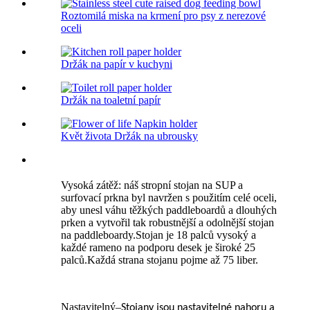
Roztomilá miska na krmení pro psy z nerezové
oceli
Držák na papír v kuchyni
Držák na toaletní papír
Květ života Držák na ubrousky
Vysoká zátěž: náš stropní stojan na SUP a
surfovací prkna byl navržen s použitím celé oceli,
aby unesl váhu těžkých paddleboardů a dlouhých
prken a vytvořil tak robustnější a odolnější stojan
na paddleboardy.Stojan je 18 palců vysoký a
každé rameno na podporu desek je široké 25
palců.Každá strana stojanu pojme až 75 liber.
Nastavitelný
–
Stojany jsou nastavitelné nahoru a