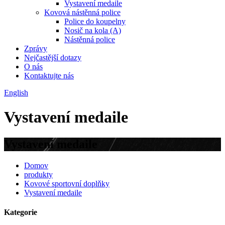
Vystavení medaile
Kovová nástěnná police
Police do koupelny
Nosič na kola (A)
Nástěnná police
Zprávy
Nejčastější dotazy
O nás
Kontaktujte nás
English
Vystavení medaile
Vystavení medaile
Domov
produkty
Kovové sportovní doplňky
Vystavení medaile
Kategorie