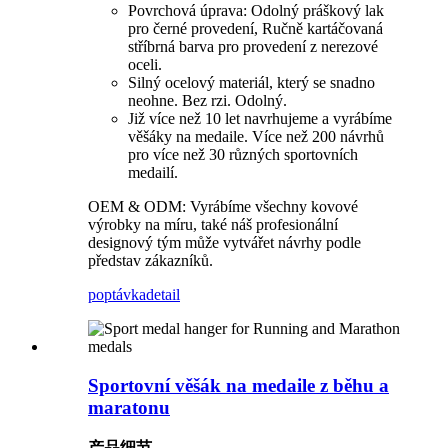
Povrchová úprava: Odolný práškový lak
pro černé provedení, Ručně kartáčovaná
stříbrná barva pro provedení z nerezové
oceli.
Silný ocelový materiál, který se snadno
neohne. Bez rzi. Odolný.
Již více než 10 let navrhujeme a vyrábíme
věšáky na medaile. Více než 200 návrhů
pro více než 30 různých sportovních
medailí.
OEM & ODM: Vyrábíme všechny kovové
výrobky na míru, také náš profesionální
designový tým může vytvářet návrhy podle
představ zákazníků.
poptávka
detail
Sportovní věšák na medaile z běhu a
maratonu
产品细节