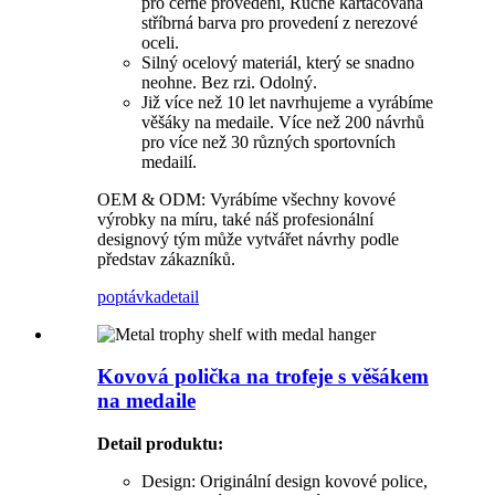
pro černé provedení, Ručně kartáčovaná
stříbrná barva pro provedení z nerezové
oceli.
Silný ocelový materiál, který se snadno
neohne. Bez rzi. Odolný.
Již více než 10 let navrhujeme a vyrábíme
věšáky na medaile. Více než 200 návrhů
pro více než 30 různých sportovních
medailí.
OEM & ODM: Vyrábíme všechny kovové
výrobky na míru, také náš profesionální
designový tým může vytvářet návrhy podle
představ zákazníků.
poptávka
detail
Kovová polička na trofeje s věšákem
na medaile
Detail produktu
:
Design: Originální design kovové police,