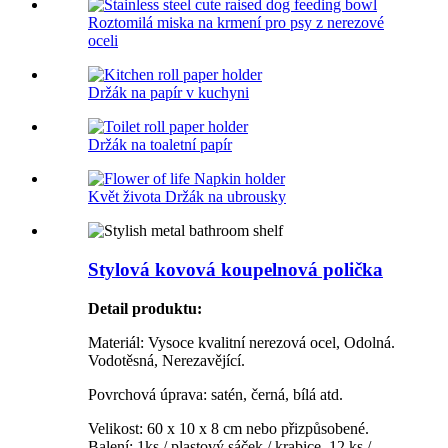
Roztomilá miska na krmení pro psy z nerezové
oceli
Držák na papír v kuchyni
Držák na toaletní papír
Květ života Držák na ubrousky
Stylová kovová koupelnová polička
Detail produktu
:
Materiál: Vysoce kvalitní nerezová ocel, Odolná.
Vodotěsná, Nerezavějící.
Povrchová úprava: satén, černá, bílá atd.
Velikost: 60 x 10 x 8 cm nebo přizpůsobené.
Balení: 1ks / plastový sáček / krabice. 12 ks /