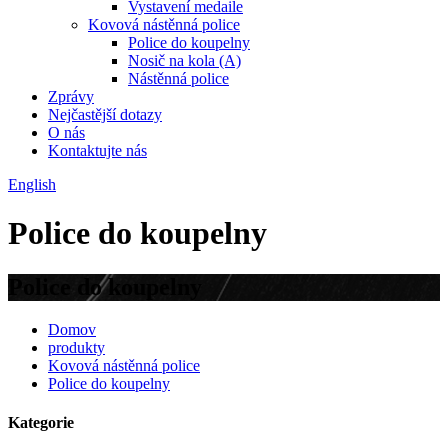
Vystavení medaile
Kovová nástěnná police
Police do koupelny
Nosič na kola (A)
Nástěnná police
Zprávy
Nejčastější dotazy
O nás
Kontaktujte nás
English
Police do koupelny
Police do koupelny
Domov
produkty
Kovová nástěnná police
Police do koupelny
Kategorie