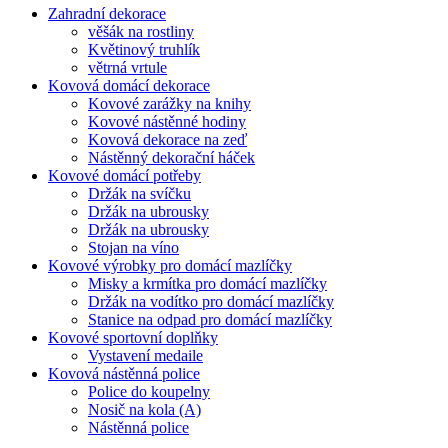
Zahradní dekorace
věšák na rostliny
Květinový truhlík
větrná vrtule
Kovová domácí dekorace
Kovové zarážky na knihy
Kovové nástěnné hodiny
Kovová dekorace na zeď
Nástěnný dekorační háček
Kovové domácí potřeby
Držák na svíčku
Držák na ubrousky
Držák na ubrousky
Stojan na víno
Kovové výrobky pro domácí mazlíčky
Misky a krmítka pro domácí mazlíčky
Držák na vodítko pro domácí mazlíčky
Stanice na odpad pro domácí mazlíčky
Kovové sportovní doplňky
Vystavení medaile
Kovová nástěnná police
Police do koupelny
Nosič na kola (A)
Nástěnná police