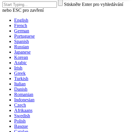
Stiskněte Enter pro vyhledávání
nebo ESC pro zavření
English
French
German
Portuguese
Spanish
Russian
Japanese
Korean
Arabic
Irish
Greek
Turkish
Italian
Danish
Romanian
Indonesian
Czech
Afrikaans
Swedish
Polish
Basque
Catalan