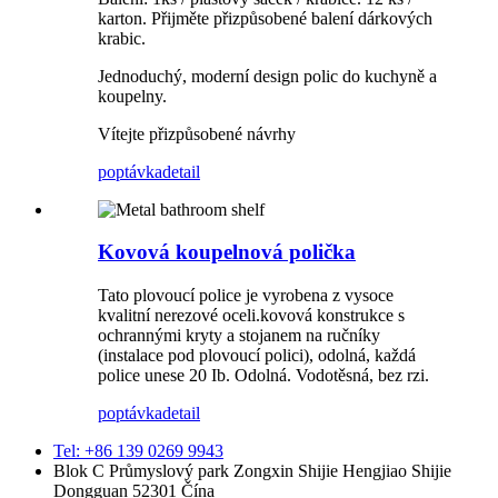
karton. Přijměte přizpůsobené balení dárkových
krabic.
Jednoduchý, moderní design polic do kuchyně a
koupelny.
Vítejte přizpůsobené návrhy
poptávka
detail
Kovová koupelnová polička
Tato plovoucí police je vyrobena z vysoce
kvalitní nerezové oceli.kovová konstrukce s
ochrannými kryty a stojanem na ručníky
(instalace pod plovoucí polici), odolná, každá
police unese 20 Ib. Odolná. Vodotěsná, bez rzi.
poptávka
detail
Tel: +86 139 0269 9943
Blok C Průmyslový park Zongxin Shijie Hengjiao Shijie
Dongguan 52301 Čína