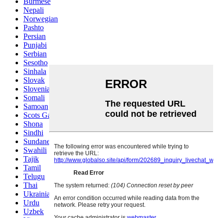
Burmese
Nepali
Norwegian
Pashto
Persian
Punjabi
Serbian
Sesotho
Sinhala
Slovak
Slovenian
Somali
Samoan
Scots Gaelic
Shona
Sindhi
Sundanese
Swahili
Tajik
Tamil
Telugu
Thai
Ukrainian
Urdu
Uzbek