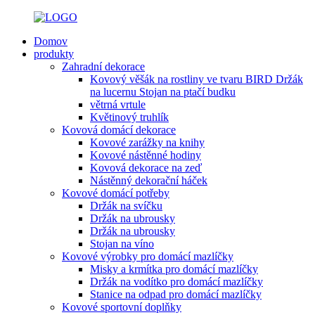
Domov
produkty
Zahradní dekorace
Kovový věšák na rostliny ve tvaru BIRD Držák
na lucernu Stojan na ptačí budku
větrná vrtule
Květinový truhlík
Kovová domácí dekorace
Kovové zarážky na knihy
Kovové nástěnné hodiny
Kovová dekorace na zeď
Nástěnný dekorační háček
Kovové domácí potřeby
Držák na svíčku
Držák na ubrousky
Držák na ubrousky
Stojan na víno
Kovové výrobky pro domácí mazlíčky
Misky a krmítka pro domácí mazlíčky
Držák na vodítko pro domácí mazlíčky
Stanice na odpad pro domácí mazlíčky
Kovové sportovní doplňky