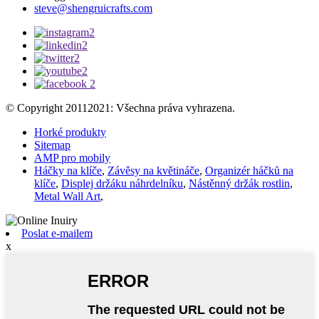
steve@shengruicrafts.com
© Copyright 20112021: Všechna práva vyhrazena.
Horké produkty
Sitemap
AMP pro mobily
Háčky na klíče
,
Závěsy na květináče
,
Organizér háčků na
klíče
,
Displej držáku náhrdelníku
,
Nástěnný držák rostlin
,
Metal Wall Art
,
Poslat e-mailem
x