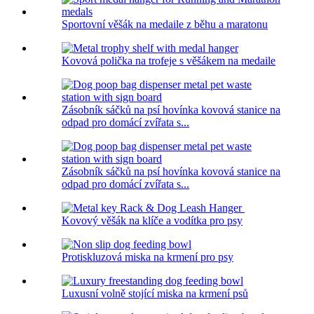
Sportovní věšák na medaile z běhu a maratonu
Kovová polička na trofeje s věšákem na medaile
Zásobník sáčků na psí hovínka kovová stanice na
odpad pro domácí zvířata s...
Zásobník sáčků na psí hovínka kovová stanice na
odpad pro domácí zvířata s...
Kovový věšák na klíče a vodítka pro psy
Protiskluzová miska na krmení pro psy
Luxusní volně stojící miska na krmení psů