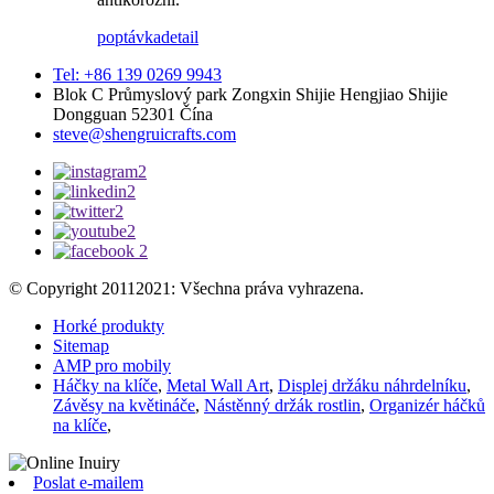
poptávka
detail
Tel: +86 139 0269 9943
Blok C Průmyslový park Zongxin Shijie Hengjiao Shijie
Dongguan 52301 Čína
steve@shengruicrafts.com
© Copyright 20112021: Všechna práva vyhrazena.
Horké produkty
Sitemap
AMP pro mobily
Háčky na klíče
,
Metal Wall Art
,
Displej držáku náhrdelníku
,
Závěsy na květináče
,
Nástěnný držák rostlin
,
Organizér háčků
na klíče
,
Poslat e-mailem