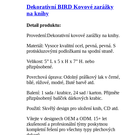
Dekorativní BIRD Kovové zarážky
na knihy
Detail produktu
:
Provedení:Dekorativní kovové zarážky na knihy.
Materiál: Vysoce kvalitní ocel, pevná, pevná. S
protiskluzovými podložkami na spodní straně.
Velikost: 5” L x 5 x H x 7” H. nebo
přizpůsobené.
Povrchová úprava: Odolný práškový lak v černé,
bílé, růžové, modré, žluté barvě atd.
Balení: 1 sada / krabice, 24 sad / karton. Přijměte
přizpůsobený balíček dárkových krabic.
Použití: Skvělý design pro uložení knih, CD atd.
Vítejte v designech OEM a ODM. 15+ let
zkušeností a profesionální týmy poskytnou
kompletní řešení pro všechny typy plechových
dekorů.