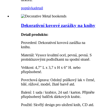
poptávka
detail
Dekorativní kovové zarážky na knihy
Detail produktu
:
Provedení: Dekorativní kovová zarážka na
knihu.
Materiál: Vysoce kvalitní ocel, pevná, pevná. S
protiskluzovými podložkami na spodní straně.
Velikost: 4,7” L x 3,7 x H x 6” H. nebo
přizpůsobené.
Povrchová úprava: Odolný práškový lak v černé,
bílé, růžové, modré, žluté barvě atd.
Balení: 1 sada / krabice, 24 sad / karton. Přijměte
přizpůsobený balíček dárkových krabic.
Použití: Skvělý design pro uložení knih, CD atd.