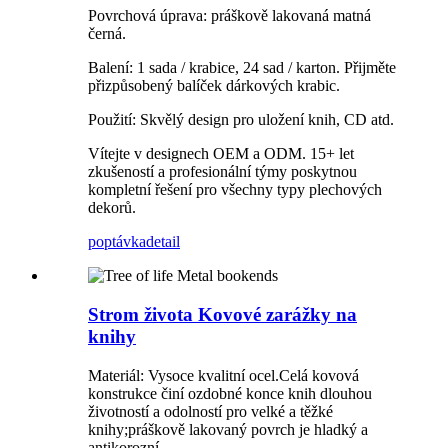
Povrchová úprava: práškově lakovaná matná
černá.
Balení: 1 sada / krabice, 24 sad / karton. Přijměte
přizpůsobený balíček dárkových krabic.
Použití: Skvělý design pro uložení knih, CD atd.
Vítejte v designech OEM a ODM. 15+ let
zkušeností a profesionální týmy poskytnou
kompletní řešení pro všechny typy plechových
dekorů.
poptávka
detail
Strom života Kovové zarážky na
knihy
Materiál: Vysoce kvalitní ocel.Celá kovová
konstrukce činí ozdobné konce knih dlouhou
životností a odolností pro velké a těžké
knihy;práškově lakovaný povrch je hladký a
antikorozní.