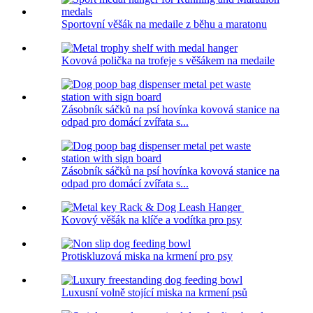
Sportovní věšák na medaile z běhu a maratonu
Kovová polička na trofeje s věšákem na medaile
Zásobník sáčků na psí hovínka kovová stanice na
odpad pro domácí zvířata s...
Zásobník sáčků na psí hovínka kovová stanice na
odpad pro domácí zvířata s...
Kovový věšák na klíče a vodítka pro psy
Protiskluzová miska na krmení pro psy
Luxusní volně stojící miska na krmení psů