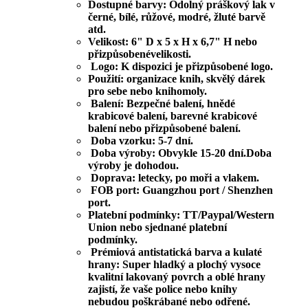
Dostupné barvy: Odolný práškový lak v
černé, bílé, růžové, modré, žluté barvě
atd.
Velikost:
6" D x 5 x H x 6,7" H
nebo
přizpůsobené
velikosti
.
Logo: K dispozici je přizpůsobené logo.
Použití: organizace knih, skvělý dárek
pro sebe nebo knihomoly.
Balení: Bezpečné balení, hnědé
krabicové balení, barevné krabicové
balení nebo přizpůsobené balení.
Doba vzorku: 5-7 dní.
Doba výroby: Obvykle 15-20 dní.Doba
výroby je dohodou.
Doprava: letecky, po moři a vlakem.
FOB port: Guangzhou port / Shenzhen
port.
Platební podmínky: TT/Paypal/Western
Union nebo sjednané platební
podmínky.
Prémiová antistatická barva a kulaté
hrany: Super hladký a plochý vysoce
kvalitní lakovaný povrch a oblé hrany
zajistí, že vaše police nebo knihy
nebudou poškrábané nebo odřené.