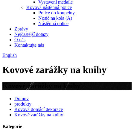
Vystavení medaile
Kovová nástěnná police
Police do koupelny
Nosič na kola (A)
Nástěnná police
Zprávy
Nejčastější dotazy
O nás
Kontaktujte nás
English
Kovové zarážky na knihy
Kovové zarážky na knihy
Domov
produkty
Kovová domácí dekorace
Kovové zarážky na knihy
Kategorie