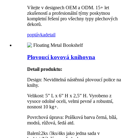
Vítejte v designech OEM a ODM. 15+ let
zkušeností a profesionální týmy poskytnou
kompletní řešení pro všechny typy plechových
dekorů.
poptávka
detail
Plovoucí kovová knihovna
Detail produktu
:
Design: Neviditelná nástěnná plovoucí police na
knihy.
Velikost: 5” L x 6” H x 2,5” H. Vyrobeno z
vysoce odolné oceli, velmi pevné a robustní,
nosnost 10 kg+.
Povrchová úprava: Prášková barva černá, bílá,
modrá, růžová, šedá atd.
Balení:2ks /3ks/4ks jako jedna sada v