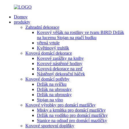
Domov
produkty
Zahradní dekorace
Kovový věšák na rostliny ve tvaru BIRD Držák
na lucernu Stojan na ptačí budku
větrná vrtule
Květinový truhlík
Kovová domácí dekorace
Kovové zarážky na knihy
Kovové nástěnné hodiny
Kovová dekorace na zeď
Nástěnný dekorační háček
Kovové domácí potřeby
Držák na svíčku
Držák na ubrousky
Držák na ubrousky
Stojan na víno
Kovové výrobky pro domácí mazlíčky
Misky a krmítka pro domácí mazlíčky
Držák na vodítko pro domácí mazlíčky
Stanice na odpad pro domácí mazlíčky
Kovové sportovní doplňky