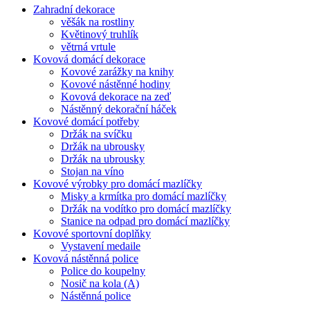
Zahradní dekorace
věšák na rostliny
Květinový truhlík
větrná vrtule
Kovová domácí dekorace
Kovové zarážky na knihy
Kovové nástěnné hodiny
Kovová dekorace na zeď
Nástěnný dekorační háček
Kovové domácí potřeby
Držák na svíčku
Držák na ubrousky
Držák na ubrousky
Stojan na víno
Kovové výrobky pro domácí mazlíčky
Misky a krmítka pro domácí mazlíčky
Držák na vodítko pro domácí mazlíčky
Stanice na odpad pro domácí mazlíčky
Kovové sportovní doplňky
Vystavení medaile
Kovová nástěnná police
Police do koupelny
Nosič na kola (A)
Nástěnná police