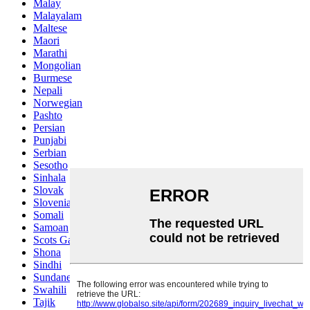
Malay
Malayalam
Maltese
Maori
Marathi
Mongolian
Burmese
Nepali
Norwegian
Pashto
Persian
Punjabi
Serbian
Sesotho
Sinhala
Slovak
Slovenian
Somali
Samoan
Scots Gaelic
Shona
Sindhi
Sundanese
Swahili
Tajik