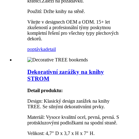
krabici.Záleží na požadavku.
Použití: Držte knihy na stěně.
Vítejte v designech OEM a ODM. 15+ let
zkušeností a profesionální týmy poskytnou
kompletní řešení pro všechny typy plechových
dekorů.
poptávka
detail
Dekorativní zarážky na knihy
STROM
Detail produktu
:
Design: Klasický design zarážek na knihy
TREE. Se silnými dekorativními prvky.
Materiál: Vysoce kvalitní ocel, pevná, pevná. S
protiskluzovými podložkami na spodní straně.
Velikost: 4,7" D x 3,7 x H x 7" H.