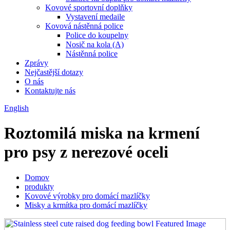
Kovové sportovní doplňky
Vystavení medaile
Kovová nástěnná police
Police do koupelny
Nosič na kola (A)
Nástěnná police
Zprávy
Nejčastější dotazy
O nás
Kontaktujte nás
English
Roztomilá miska na krmení
pro psy z nerezové oceli
Domov
produkty
Kovové výrobky pro domácí mazlíčky
Misky a krmítka pro domácí mazlíčky