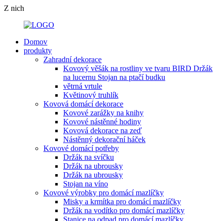
Z nich
Domov
produkty
Zahradní dekorace
Kovový věšák na rostliny ve tvaru BIRD Držák
na lucernu Stojan na ptačí budku
větrná vrtule
Květinový truhlík
Kovová domácí dekorace
Kovové zarážky na knihy
Kovové nástěnné hodiny
Kovová dekorace na zeď
Nástěnný dekorační háček
Kovové domácí potřeby
Držák na svíčku
Držák na ubrousky
Držák na ubrousky
Stojan na víno
Kovové výrobky pro domácí mazlíčky
Misky a krmítka pro domácí mazlíčky
Držák na vodítko pro domácí mazlíčky
Stanice na odpad pro domácí mazlíčky