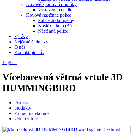
Kovové sportovní doplňky
Vystavení medaile
Kovová nástěnná police
Police do koupelny
Nosič na kola (A)
Nástěnná police
Zprávy
Nejčastější dotazy
O nás
Kontaktujte nás
English
Vícebarevná větrná vrtule 3D
HUMMINGBIRD
Domov
produkty
Zahradní dekorace
větrná vrtule