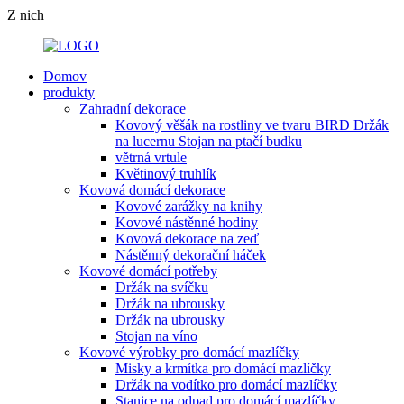
Z nich
Domov
produkty
Zahradní dekorace
Kovový věšák na rostliny ve tvaru BIRD Držák
na lucernu Stojan na ptačí budku
větrná vrtule
Květinový truhlík
Kovová domácí dekorace
Kovové zarážky na knihy
Kovové nástěnné hodiny
Kovová dekorace na zeď
Nástěnný dekorační háček
Kovové domácí potřeby
Držák na svíčku
Držák na ubrousky
Držák na ubrousky
Stojan na víno
Kovové výrobky pro domácí mazlíčky
Misky a krmítka pro domácí mazlíčky
Držák na vodítko pro domácí mazlíčky
Stanice na odpad pro domácí mazlíčky