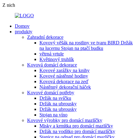
Z nich
Domov
produkty
Zahradní dekorace
Kovový věšák na rostliny ve tvaru BIRD Držák
na lucernu Stojan na ptačí budku
větrná vrtule
Květinový truhlík
Kovová domácí dekorace
Kovové zarážky na knihy
Kovové nástěnné hodiny
Kovová dekorace na zeď
Nástěnný dekorační háček
Kovové domácí potřeby
Držák na svíčku
Držák na ubrousky
Držák na ubrousky
Stojan na víno
Kovové výrobky pro domácí mazlíčky
Misky a krmítka pro domácí mazlíčky
Držák na vodítko pro domácí mazlíčky
Stanice na odpad pro domácí mazlíčky