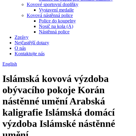
Kovové sportovní doplňky
Vystavení medaile
Kovová nástěnná police
Police do koupelny
Nosič na kola (A)
Nástěnná police
Zprávy
Nejčastější dotazy
O nás
Kontaktujte nás
English
Islámská kovová výzdoba
obývacího pokoje Korán
nástěnné umění Arabská
kaligrafie Islámská domácí
výzdoba Islámské nástěnné
umění