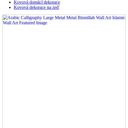
Kovová domácí dekorace
Kovová dekorace na zeď