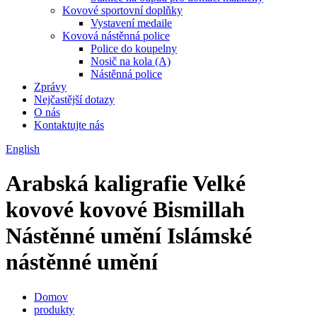
Kovové sportovní doplňky
Vystavení medaile
Kovová nástěnná police
Police do koupelny
Nosič na kola (A)
Nástěnná police
Zprávy
Nejčastější dotazy
O nás
Kontaktujte nás
English
Arabská kaligrafie Velké
kovové kovové Bismillah
Nástěnné umění Islámské
nástěnné umění
Domov
produkty