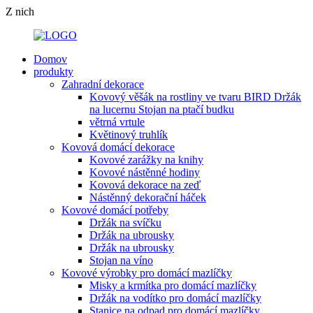
Z nich
Domov
produkty
Zahradní dekorace
Kovový věšák na rostliny ve tvaru BIRD Držák
na lucernu Stojan na ptačí budku
větrná vrtule
Květinový truhlík
Kovová domácí dekorace
Kovové zarážky na knihy
Kovové nástěnné hodiny
Kovová dekorace na zeď
Nástěnný dekorační háček
Kovové domácí potřeby
Držák na svíčku
Držák na ubrousky
Držák na ubrousky
Stojan na víno
Kovové výrobky pro domácí mazlíčky
Misky a krmítka pro domácí mazlíčky
Držák na vodítko pro domácí mazlíčky
Stanice na odpad pro domácí mazlíčky