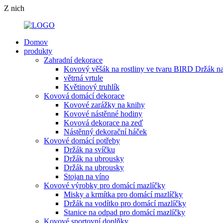
Z nich
Domov
produkty
Zahradní dekorace
Kovový věšák na rostliny ve tvaru BIRD Držák na
větrná vrtule
Květinový truhlík
Kovová domácí dekorace
Kovové zarážky na knihy
Kovové nástěnné hodiny
Kovová dekorace na zeď
Nástěnný dekorační háček
Kovové domácí potřeby
Držák na svíčku
Držák na ubrousky
Držák na ubrousky
Stojan na víno
Kovové výrobky pro domácí mazlíčky
Misky a krmítka pro domácí mazlíčky
Držák na vodítko pro domácí mazlíčky
Stanice na odpad pro domácí mazlíčky
Kovové sportovní doplňky