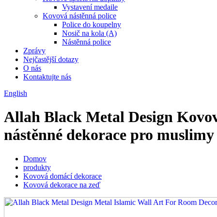
Vystavení medaile
Kovová nástěnná police
Police do koupelny
Nosič na kola (A)
Nástěnná police
Zprávy
Nejčastější dotazy
O nás
Kontaktujte nás
English
Allah Black Metal Design Kovo
nástěnné dekorace pro muslim
Domov
produkty
Kovová domácí dekorace
Kovová dekorace na zeď